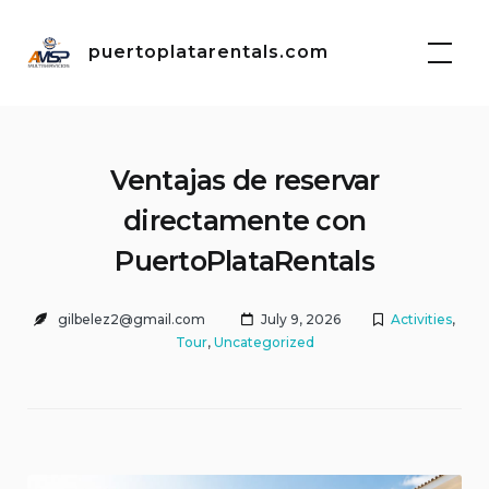
Skip
to
puertoplatarentals.com
content
Ventajas de reservar
directamente con
PuertoPlataRentals
gilbelez2@gmail.com
July 9, 2026
Activities
,
Tour
,
Uncategorized