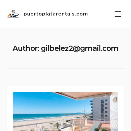
Skip
to
puertoplatarentals.com
content
Author:
gilbelez2@gmail.com