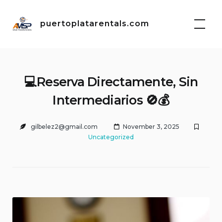
Skip
to
puertoplatarentals.com
content
💻Reserva Directamente, Sin
Intermediarios 🚫💰
gilbelez2@gmail.com
November 3, 2025
Uncategorized