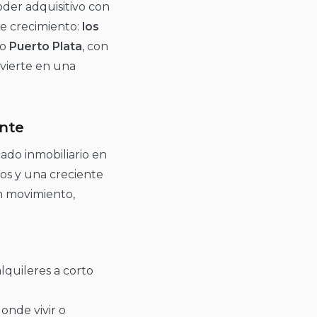
der adquisitivo con
te crecimiento:
los
mo
Puerto Plata
, con
nvierte en una
ante
ado inmobiliario en
os y una creciente
en movimiento,
lquileres a corto
onde vivir o