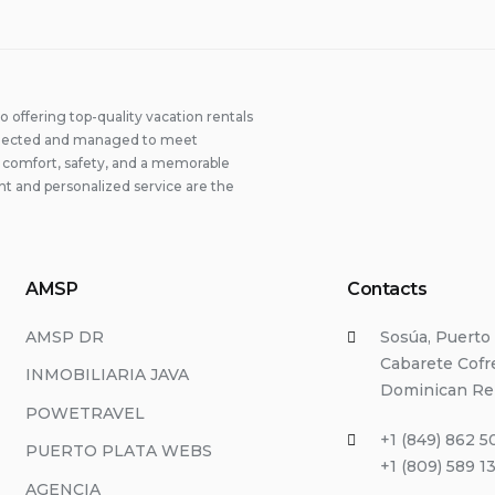
offering top-quality vacation rentals
 selected and managed to meet
ng comfort, safety, and a memorable
t and personalized service are the
AMSP
Contacts
AMSP DR
Sosúa, Puerto 
Cabarete Cofre
INMOBILIARIA JAVA
Dominican Re
POWETRAVEL
+1 (849) 862 5
PUERTO PLATA WEBS
+1 (809) 589 1
AGENCIA