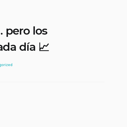
… pero los
da día 📈
gorized