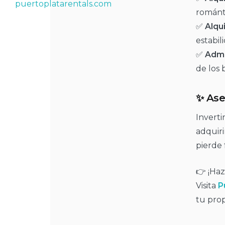
románti
✅
Alqui
estabil
✅
Admi
de los 
✨ Ase
Inverti
adquiri
pierde 
👉 ¡Haz
Visita
P
tu prop