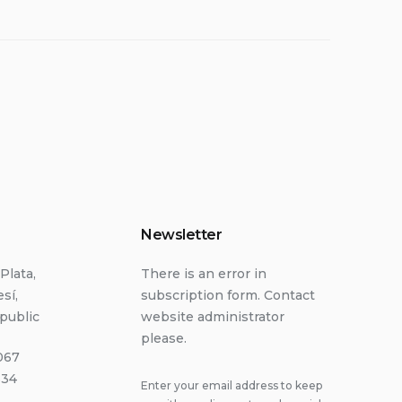
Newsletter
Plata,
There is an error in
sí,
subscription form. Contact
public
website administrator
please.
067
334
Enter your email address to keep