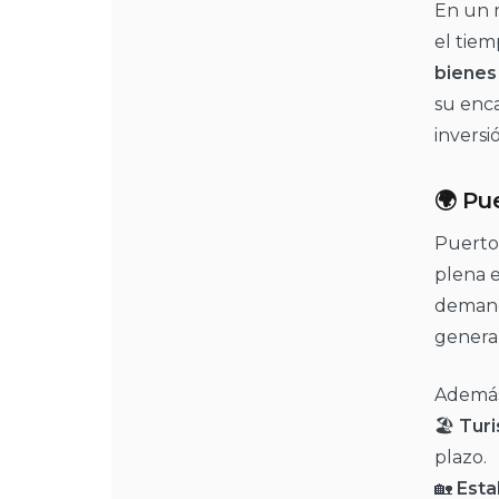
En un m
el tiem
bienes
su enca
inversi
🌍 Pu
Puerto 
plena e
demanda
genera
Además
🏖️
Turi
plazo.
🏡
Esta