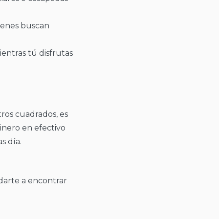
uienes buscan
ientras tú disfrutas
tros cuadrados, es
inero en efectivo
s día.
arte a encontrar