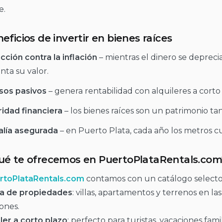
e.
eficios de invertir en bienes raíces
cción contra la inflación
– mientras el dinero se depreci
ta su valor.
sos pasivos
– genera rentabilidad con alquileres a corto 
idad financiera
– los bienes raíces son un patrimonio tan
alía asegurada
– en Puerto Plata, cada año los metros c
ué te ofrecemos en PuertoPlataRentals.com
rtoPlataRentals.com
contamos con un catálogo selecto 
a de propiedades
: villas, apartamentos y terrenos en la
ones.
ler a corto plazo
: perfecto para turistas, vacaciones fam