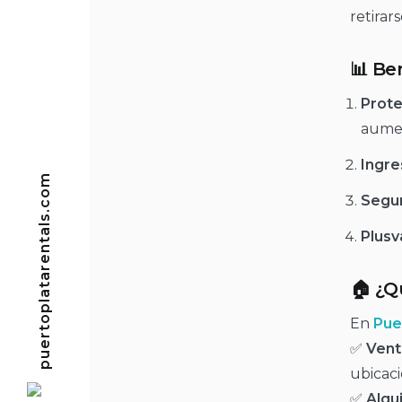
retirars
📊 Ben
Prote
aumen
Ingre
puertoplatarentals.com
Segur
Plusv
🏠 ¿Q
En
Pue
✅
Vent
ubicaci
✅
Alqui