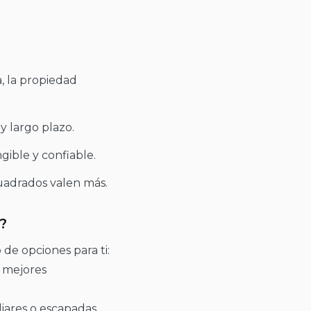
a, la propiedad
y largo plazo.
gible y confiable.
uadrados valen más.
?
de opciones para ti:
s mejores
iliares o escapadas