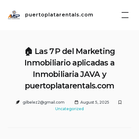
Skip
to
puertoplatarentals.com
content
🏠 Las 7 P del Marketing
Inmobiliario aplicadas a
Inmobiliaria JAVA y
puertoplatarentals.com
gilbelez2@gmail.com
August 5, 2025
Uncategorized